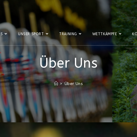
NS
UNSER SPORT
TRAINING
WETTKÄMPFE
K
Über Uns
>
Über Uns