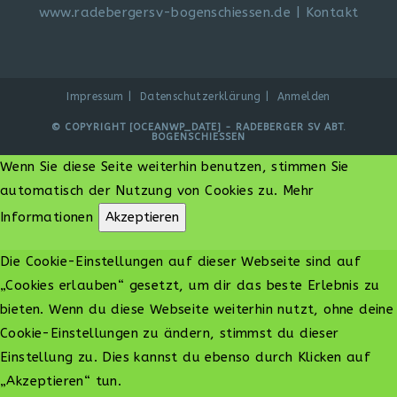
www.radebergersv-bogenschiessen.de
|
Kontakt
Impressum
Datenschutzerklärung
Anmelden
© COPYRIGHT [OCEANWP_DATE] - RADEBERGER SV ABT.
BOGENSCHIESSEN
Wenn Sie diese Seite weiterhin benutzen, stimmen Sie
automatisch der Nutzung von Cookies zu.
Mehr
Informationen
Akzeptieren
Die Cookie-Einstellungen auf dieser Webseite sind auf
„Cookies erlauben“ gesetzt, um dir das beste Erlebnis zu
bieten. Wenn du diese Webseite weiterhin nutzt, ohne deine
Cookie-Einstellungen zu ändern, stimmst du dieser
Einstellung zu. Dies kannst du ebenso durch Klicken auf
„Akzeptieren“ tun.