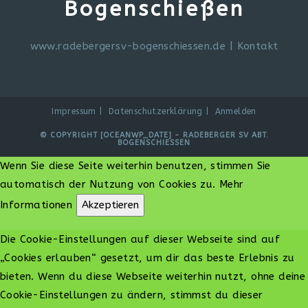
Bogenschießen
www.radebergersv-bogenschiessen.de
|
Kontakt
Impressum
Datenschutzerklärung
Anmelden
© COPYRIGHT [OCEANWP_DATE] - RADEBERGER SV ABT.
BOGENSCHIESSEN
Wenn Sie diese Seite weiterhin benutzen, stimmen Sie
automatisch der Nutzung von Cookies zu.
Mehr
Informationen
Akzeptieren
Die Cookie-Einstellungen auf dieser Webseite sind auf
„Cookies erlauben“ gesetzt, um dir das beste Erlebnis zu
bieten. Wenn du diese Webseite weiterhin nutzt, ohne deine
Cookie-Einstellungen zu ändern, stimmst du dieser