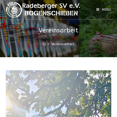
Zum
Inhalt
MENÜ
springen
Vereinsarbeit
>
Vereinsarbeit