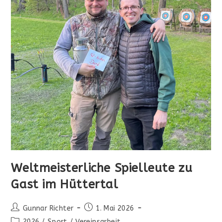
Weltmeisterliche Spielleute zu
Gast im Hüttertal
Beitrags-
Beitrag
Gunnar Richter
1. Mai 2026
Autor:
veröffentlicht:
Beitrags-
2026
/
Sport
/
Vereinsarbeit