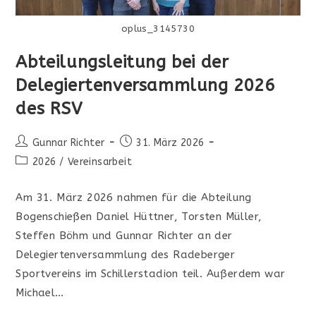
oplus_3145730
Abteilungsleitung bei der
Delegiertenversammlung 2026
des RSV
Beitrags-
Beitrag
Gunnar Richter
31. März 2026
Autor:
veröffentlicht:
Beitrags-
2026
/
Vereinsarbeit
Kategorie:
Am 31. März 2026 nahmen für die Abteilung
Bogenschießen Daniel Hüttner, Torsten Müller,
Steffen Böhm und Gunnar Richter an der
Delegiertenversammlung des Radeberger
Sportvereins im Schillerstadion teil. Außerdem war
Michael…