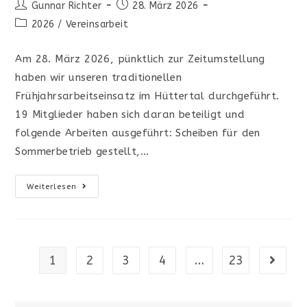
Beitrags-
Beitrag
Gunnar Richter
28. März 2026
Autor:
veröffentlicht:
Beitrags-
2026
/
Vereinsarbeit
Kategorie:
Am 28. März 2026, pünktlich zur Zeitumstellung
haben wir unseren traditionellen
Frühjahrsarbeitseinsatz im Hüttertal durchgeführt.
19 Mitglieder haben sich daran beteiligt und
folgende Arbeiten ausgeführt: Scheiben für den
Sommerbetrieb gestellt,…
Arbeitseinsatz
Weiterlesen
Frühjahr
2026
1
2
3
4
…
23
Gehe zu