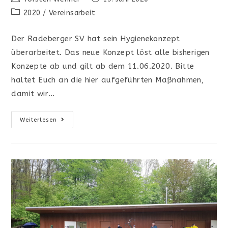
Autor:
veröffentlicht:
Beitrags-
2020
/
Vereinsarbeit
Kategorie:
Der Radeberger SV hat sein Hygienekonzept
überarbeitet. Das neue Konzept löst alle bisherigen
Konzepte ab und gilt ab dem 11.06.2020. Bitte
haltet Euch an die hier aufgeführten Maßnahmen,
damit wir…
Neues
Weiterlesen
Hygienekonzept
Des
Radeberger
SV