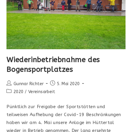
Wiederinbetriebnahme des
Bogensportplatzes
Beitrags-
Beitrag
Gunnar Richter
5. Mai 2020
Autor:
veröffentlicht:
Beitrags-
2020
/
Vereinsarbeit
Kategorie:
Pünktlich zur Freigabe der Sportstätten und
teilweisen Aufhebung der Covid-19 Beschränkungen
haben wir am 4. Mai unsere Anlage im Hüttertal
wieder in Betrieb genommen. Der lang ersehnte