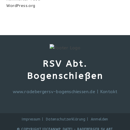
WordPress.org
RSV Abt.
Bogenschießen
www.radebergersv-bogenschiessen.de
|
Kontakt
Impressum
Datenschutzerklärung
Anmelden
© COPYRIGHT [OCEANWP_DATE] - RADEBERGER SV ABT.