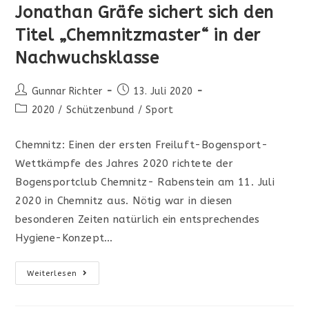
Jonathan Gräfe sichert sich den
Titel „Chemnitzmaster“ in der
Nachwuchsklasse
Beitrags-
Beitrag
Gunnar Richter
13. Juli 2020
Autor:
veröffentlicht:
Beitrags-
2020
/
Schützenbund
/
Sport
Kategorie:
Chemnitz: Einen der ersten Freiluft-Bogensport-
Wettkämpfe des Jahres 2020 richtete der
Bogensportclub Chemnitz- Rabenstein am 11. Juli
2020 in Chemnitz aus. Nötig war in diesen
besonderen Zeiten natürlich ein entsprechendes
Hygiene-Konzept…
Jonathan
Weiterlesen
Gräfe
Sichert
Sich