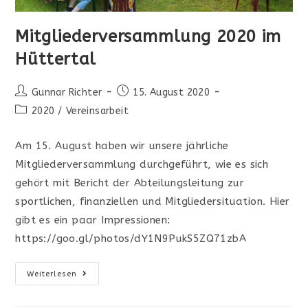
Mitgliederversammlung 2020 im
Hüttertal
Beitrags-
Beitrag
Gunnar Richter
15. August 2020
Autor:
veröffentlicht:
Beitrags-
2020
/
Vereinsarbeit
Kategorie:
Am 15. August haben wir unsere jährliche
Mitgliederversammlung durchgeführt, wie es sich
gehört mit Bericht der Abteilungsleitung zur
sportlichen, finanziellen und Mitgliedersituation. Hier
gibt es ein paar Impressionen:
https://goo.gl/photos/dY1N9PukS5ZQ71zbA
Mitgliederversammlung
Weiterlesen
2020
Im
Hüttertal