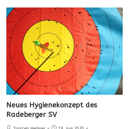
Den
Titel
„Chemnitzmaster“
In
Der
Nachwuchsklasse
Neues Hygienekonzept des
Radeberger SV
Beitrags-
Beitrag
Torsten Wehner
19. Juni 2020