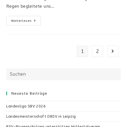
Regen begleitete uns…
Wiederinbetriebnahme
Weiterlesen
Des
Bogensportplatzes
1
2
Gehe zu
Diese
Website
durchsuchen
Neueste Beiträge
Landesliga SBV 2026
Landesmeisterschaft DBSV in Leipzig
RSV-Bogenschützen unterstützen Hüttertalverein