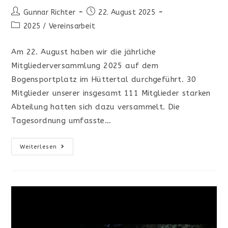
Beitrags-
Beitrag
Gunnar Richter
22. August 2025
Autor:
veröffentlicht:
Beitrags-
2025
/
Vereinsarbeit
Kategorie:
Am 22. August haben wir die jährliche
Mitgliederversammlung 2025 auf dem
Bogensportplatz im Hüttertal durchgeführt. 30
Mitglieder unserer insgesamt 111 Mitglieder starken
Abteilung hatten sich dazu versammelt. Die
Tagesordnung umfasste…
Mitgliederversammlung
Weiterlesen
2025