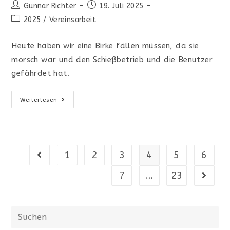
Beitrags-
Beitrag
Gunnar Richter
19. Juli 2025
Autor:
veröffentlicht:
Beitrags-
2025
/
Vereinsarbeit
Kategorie:
Heute haben wir eine Birke fällen müssen, da sie
morsch war und den Schießbetrieb und die Benutzer
gefährdet hat.
Baumfällarbeiten
Weiterlesen
Auf
Dem
Bogensportplatz
Im
Hüttertal
1
2
3
4
5
6
Gehe zur vorherigen Seite
7
…
23
Gehe zu
Diese
Website