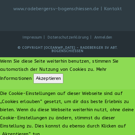
www.radebergersv-bogenschiessen.de
|
Kontakt
Impressum
Datenschutzerklärung
Anmelden
© COPYRIGHT [OCEANWP_DATE] - RADEBERGER SV ABT.
BOGENSCHIESSEN
Wenn Sie diese Seite weiterhin benutzen, stimmen Sie
automatisch der Nutzung von Cookies zu.
Mehr
Informationen
Akzeptieren
Die Cookie-Einstellungen auf dieser Webseite sind auf
„Cookies erlauben“ gesetzt, um dir das beste Erlebnis zu
bieten. Wenn du diese Webseite weiterhin nutzt, ohne deine
Cookie-Einstellungen zu ändern, stimmst du dieser
Einstellung zu. Dies kannst du ebenso durch Klicken auf
„Akzeptieren“ tun.