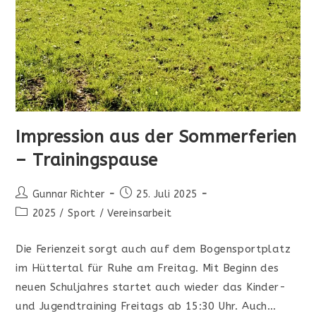
Impression aus der Sommerferien
– Trainingspause
Beitrags-
Beitrag
Gunnar Richter
25. Juli 2025
Autor:
veröffentlicht:
Beitrags-
2025
/
Sport
/
Vereinsarbeit
Kategorie:
Die Ferienzeit sorgt auch auf dem Bogensportplatz
im Hüttertal für Ruhe am Freitag. Mit Beginn des
neuen Schuljahres startet auch wieder das Kinder-
und Jugendtraining Freitags ab 15:30 Uhr. Auch…