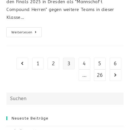
den Finals 2025 in Dresden als "Mannschaft
Compound Herren" gegen weitere Teams in dieser
Klasse…
Radeberger
Weiterlesen
Mannschaft
Ist
Fünfter
Bei
Den
Finals
2025
1
2
3
4
5
6
Gehe zur vorherigen Seite
In
Dresden
…
26
Gehe zu
Diese
Website
durchsuchen
Neueste Beiträge