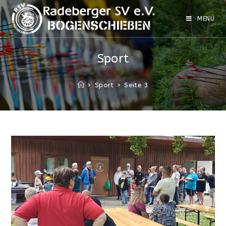
Zum
Inhalt
MENÜ
springen
Sport
>
Sport
>
Seite 3