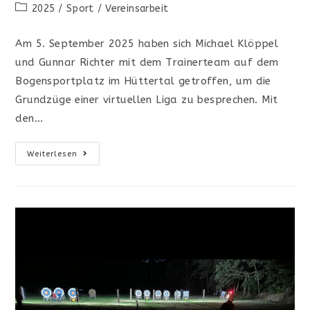
Autor:
veröffentlicht:
Beitrags-
2025
/
Sport
/
Vereinsarbeit
Kategorie:
Am 5. September 2025 haben sich Michael Klöppel
und Gunnar Richter mit dem Trainerteam auf dem
Bogensportplatz im Hüttertal getroffen, um die
Grundzüge einer virtuellen Liga zu besprechen. Mit
den…
Auftakt
Weiterlesen
Für
Die
Virtuelle
Sachsenliga