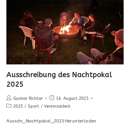
Ausschreibung des Nachtpokal
2025
Beitrags-
Beitrag
Gunnar Richter
16. August 2025
Autor:
veröffentlicht:
Beitrags-
2025
/
Sport
/
Vereinsarbeit
Kategorie:
Ausschr_Nachtpokal_2025Herunterladen