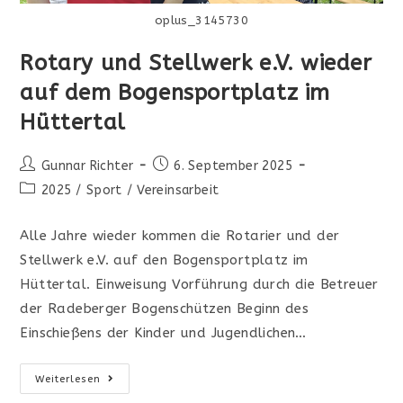
oplus_3145730
Rotary und Stellwerk e.V. wieder
auf dem Bogensportplatz im
Hüttertal
Beitrags-
Beitrag
Gunnar Richter
6. September 2025
Autor:
veröffentlicht:
Beitrags-
2025
/
Sport
/
Vereinsarbeit
Kategorie:
Alle Jahre wieder kommen die Rotarier und der
Stellwerk e.V. auf den Bogensportplatz im
Hüttertal. Einweisung Vorführung durch die Betreuer
der Radeberger Bogenschützen Beginn des
Einschießens der Kinder und Jugendlichen…
Rotary
Weiterlesen
Und