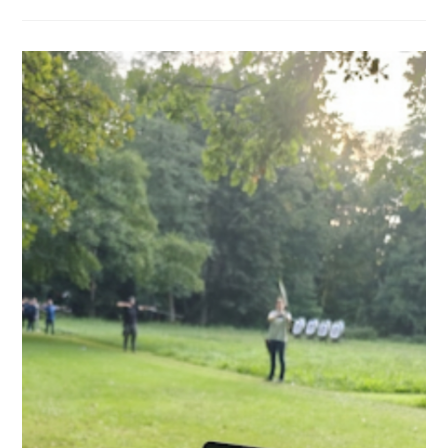
Stellwerk
E.V.
Wieder
Auf
Dem
Bogensportplatz
Im
Hüttertal