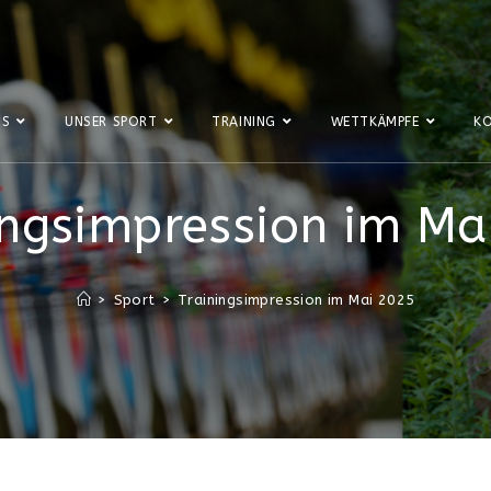
NS
UNSER SPORT
TRAINING
WETTKÄMPFE
K
ingsimpression im Ma
>
Sport
>
Trainingsimpression im Mai 2025