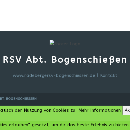
RSV Abt. Bogenschießen
www.radebergersv-bogenschiessen.de
|
Kontakt
BT. BOGENSCHIESSEN
matisch der Nutzung von Cookies zu.
Mehr Informationen
Ak
kies erlauben“ gesetzt, um dir das beste Erlebnis zu bieten