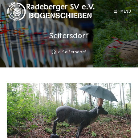
Zum
Inhalt
MENÜ
springen
Seifersdorf
>
Seifersdorf