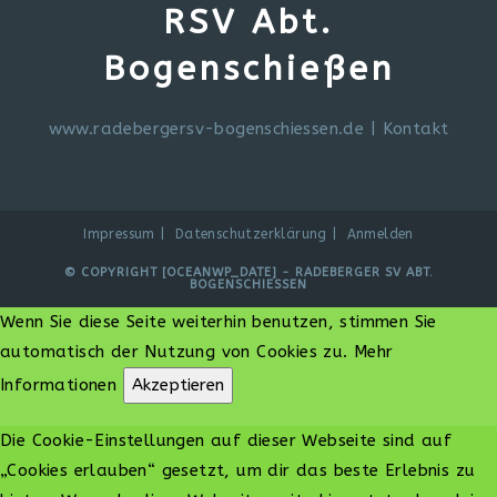
RSV Abt.
Bogenschießen
www.radebergersv-bogenschiessen.de
|
Kontakt
Impressum
Datenschutzerklärung
Anmelden
© COPYRIGHT [OCEANWP_DATE] - RADEBERGER SV ABT.
BOGENSCHIESSEN
Wenn Sie diese Seite weiterhin benutzen, stimmen Sie
automatisch der Nutzung von Cookies zu.
Mehr
Informationen
Akzeptieren
Die Cookie-Einstellungen auf dieser Webseite sind auf
„Cookies erlauben“ gesetzt, um dir das beste Erlebnis zu