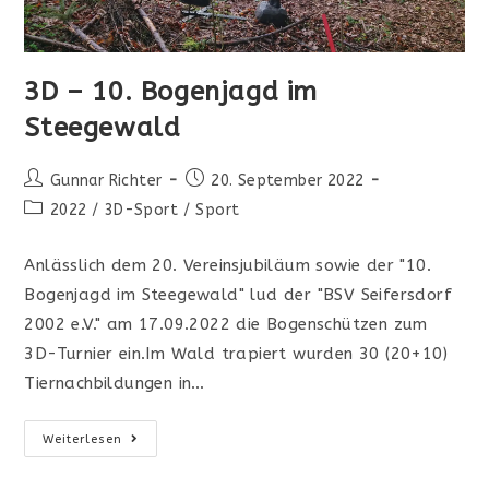
3D – 10. Bogenjagd im
Steegewald
Beitrags-
Beitrag
Gunnar Richter
20. September 2022
Autor:
veröffentlicht:
Beitrags-
2022
/
3D-Sport
/
Sport
Kategorie:
Anlässlich dem 20. Vereinsjubiläum sowie der "10.
Bogenjagd im Steegewald" lud der "BSV Seifersdorf
2002 e.V." am 17.09.2022 die Bogenschützen zum
3D-Turnier ein.Im Wald trapiert wurden 30 (20+10)
Tiernachbildungen in…
3D
Weiterlesen
–
10.
Bogenjagd